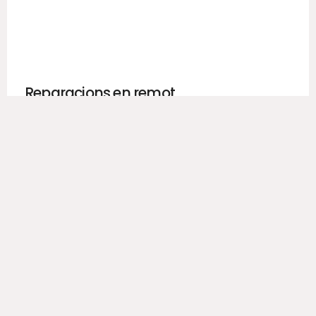
Reparacions en remot
La realitat augmentada aconsegueix que es
puguen visionar i treballar peces de manera
virtual com si es tractara del món real.
Más información